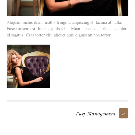
Aliquam metus diam, mattis fringilla adipiscing at, lacinia at nulla.
Fusce ut sem est. In eu sagittis felis. Mauris consequat rhoncus dolor
id sagittis. Cras tortor elit, aliquet quis dignissim non tortor.
»
Turf Management