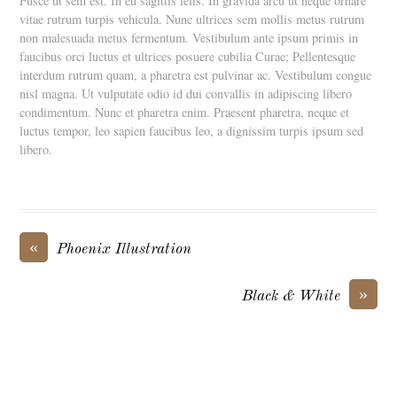
Fusce ut sem est. In eu sagittis felis. In gravida arcu ut neque ornare
vitae rutrum turpis vehicula. Nunc ultrices sem mollis metus rutrum
non malesuada metus fermentum. Vestibulum ante ipsum primis in
faucibus orci luctus et ultrices posuere cubilia Curae; Pellentesque
interdum rutrum quam, a pharetra est pulvinar ac. Vestibulum congue
nisl magna. Ut vulputate odio id dui convallis in adipiscing libero
condimentum. Nunc et pharetra enim. Praesent pharetra, neque et
luctus tempor, leo sapien faucibus leo, a dignissim turpis ipsum sed
libero.
«
Phoenix Illustration
»
Black & White